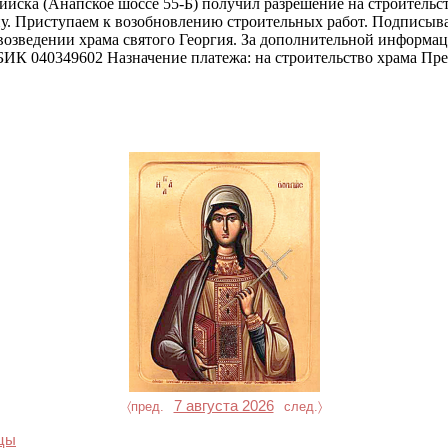
ийска (Анапское шоссе 55-Б) получил разрешение на строитель
. Приступаем к возобновлению строительных работ. Подписывай
 возведении храма святого Георгия. За дополнительной информа
ИК 040349602 Назначение платежа: на строительство храма Пре
7 августа 2026
〈пред.
след.〉
ицы