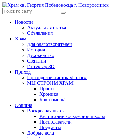
Skip
to
content
Новости
Актуальная статья
Объявления
Храм
Для благотворителей
История
Духовенство
Святыни
Интерьер 3D
Приход
Приходской листок «Голос»
МЫ СТРОИМ ХРАМ!
Проект
Хроника
Как помочь!
Община
Воскресная школа
Расписание воскресной школы
Преподаватели
Предметы
Добрые дела