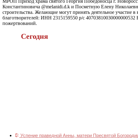
МРОП Приход храма святого Георгия Победоносца г. Новоросс
Константиновича @melanidi.d.k и Посметную Елену Николаевну
строительства. Желающие могут принять деятельное участие в
благотворителей: ИНН 2315159550 р/с 40703810030000000532 Б
пожертвований.
Сегодня
Успение праведной Анны, матери Пресвятой Богород