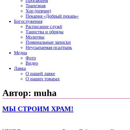
Просфорня
Трапезная
Хор (певчие)
Пекарня «Добрый пекарь»
Богослужения
Расписание служб
Таинства и обряды
Молитвы
Поминальные записки
Неусыпаемая псалтырь
Медиа
Фото
Видео
Лавка
О нашей лавке
О наших товарах
Автор:
muha
МЫ СТРОИМ ХРАМ!