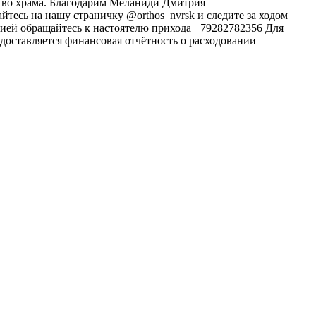
ство храма. Благодарим Меланиди Дмитрия
тесь на нашу страничку @orthos_nvrsk и следите за ходом
цией обращайтесь к настоятелю прихода +79282782356 Для
доставляется финансовая отчётность о расходовании