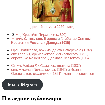
6 августа 2026
〈пред.
след.〉
Мц. Христи́ны Тирской
(ок. 300)
мчч. блгвв. кнн. Бори́са
и
Гле́ба, во Святом
Крещении Рома́на и Дави́да
(1015)
Прп. Полика́рпа, архимандрита Печерского
(1182)
свт. Гео́ргия, архиепископа Могилевского
(1795)
обре́тение мощей прп. Далма́та Исе́тского
(1994)
Сщмч. Алфе́я
Корбанского
, диакона
(1937)
свв. Николая
Понгильского
(1942)
и
Иоа́нна
Оленевского
(Калинина)
(1951)
, испп., пресвитеров
Мы в Telegram
Последние публикации