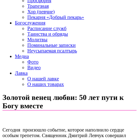
Просфорня
Трапезная
Хор (певчие)
Пекарня «Добрый пекарь»
Богослужения
Расписание служб
Таинства и обряды
Молитвы
Поминальные записки
Неусыпаемая псалтырь
Медиа
Фото
Видео
Лавка
О нашей лавке
О наших товарах
Золотой венец любви: 50 лет пути к
Богу вместе
Сегодня произошло событие, которое наполнило сердце
особым трепетом. Священник Дмитрий Левчук совершил