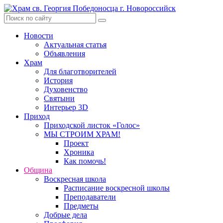
Skip
to
content
Новости
Актуальная статья
Объявления
Храм
Для благотворителей
История
Духовенство
Святыни
Интерьер 3D
Приход
Приходской листок «Голос»
МЫ СТРОИМ ХРАМ!
Проект
Хроника
Как помочь!
Община
Воскресная школа
Расписание воскресной школы
Преподаватели
Предметы
Добрые дела