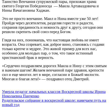
Таинство Венчания супружеской пары, прихожан храма
святого Георгия Победоносца — Маила Артаваздовича и
Нины Вачагановны Хаджан.
Это не просто венчание. Маил и Нина вместе уже 50 лет!
Пройдя через десятилетия, разделяя горести и радости,
сохранив преданность и нежность друг к другу, сегодня они
решили скрепить свой союз перед Богом.
Глядя на них, понимаешь, что настоящая любовь не имеет
возраста. Она созревает, как доброе вино, становясь с годами
только крепче и мудрее. Это живой пример для всех нас,
особенно для молодых пар, о том, что такое истинный
христианский брак и верность.
«Сердечно поздравляем дорогих Маила и Нину с этим святым
и важным шагом! Желаем венчанной паре здравия, крепости
сил и еще многих лет в мире, согласии и Божьей милости.
Многая и благая лета!» — поздравил отец Дмитрий.
Навигация
Умерла педагог начальных классов Воскресной школы Ирина
Николаевна Панченко
по
Родительское собрание в воскресной школе: намечаем путь на
записям
новый год