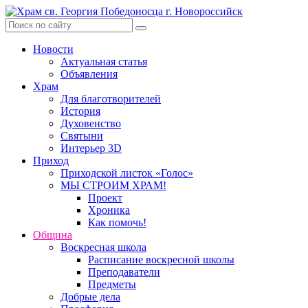
Skip
to
content
Новости
Актуальная статья
Объявления
Храм
Для благотворителей
История
Духовенство
Святыни
Интерьер 3D
Приход
Приходской листок «Голос»
МЫ СТРОИМ ХРАМ!
Проект
Хроника
Как помочь!
Община
Воскресная школа
Расписание воскресной школы
Преподаватели
Предметы
Добрые дела