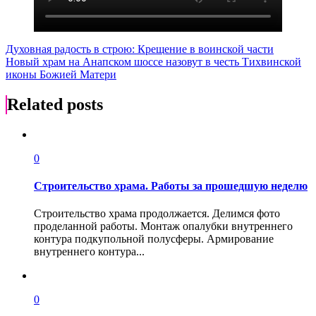
Навигация
Духовная радость в строю: Крещение в воинской части
Новый храм на Анапском шоссе назовут в честь Тихвинской
по
иконы Божией Матери
записям
Related posts
0
Строительство храма. Работы за прошедшую неделю
Строительство храма продолжается. Делимся фото
проделанной работы. Монтаж опалубки внутреннего
контура подкупольной полусферы. Армирование
внутреннего контура...
0