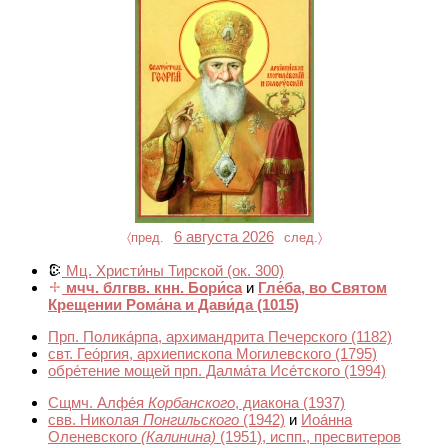
6 августа 2026
〈пред.
след.〉
Мц. Христи́ны Тирской
(ок. 300)
мчч. блгвв. кнн. Бори́са
и
Гле́ба, во Святом
Крещении Рома́на и Дави́да
(1015)
Прп. Полика́рпа, архимандрита Печерского
(1182)
свт. Гео́ргия, архиепископа Могилевского
(1795)
обре́тение мощей прп. Далма́та Исе́тского
(1994)
Сщмч. Алфе́я
Корбанского
, диакона
(1937)
свв. Николая
Понгильского
(1942)
и
Иоа́нна
Оленевского
(Калинина)
(1951)
, испп., пресвитеров