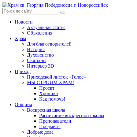
Skip
to
content
Новости
Актуальная статья
Объявления
Храм
Для благотворителей
История
Духовенство
Святыни
Интерьер 3D
Приход
Приходской листок «Голос»
МЫ СТРОИМ ХРАМ!
Проект
Хроника
Как помочь!
Община
Воскресная школа
Расписание воскресной школы
Преподаватели
Предметы
Добрые дела