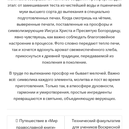
этап: от замешивания теста из чистейшей воды и пшеничной
муки высшего сорта до выпекания в специально
подготовленных печах. Когда смотришь на чёткие,
выверенные печати, поставленные на просфоры и
символизирующие Иисуса Христа и Пресвятую Богородицу,
явно чувствуешь, как важно соблюдать благоговейное
настроение в процессе. Фото словно передают тепло печи,
так и хочется вдохнуть аромат свежеиспечённого хлеба,
прикоснуться к древней традиции, передаваемой из
поколения в поколение.
В труде по выпеканию просфор не бывает мелочей. Важно
всё: символика каждого элемента, молитва и пост во время
приготовления. Только так, в атмосфере духовности,
гармонии и умиротворения, простые ингредиенты
превращаются в святыню, объединяющую верующих.
НАВИГАЦИЯ
Путешествие в «Мир
Технический факультатив
для учеников Воскресной
православной книги»