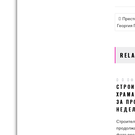
НАВИ
Прест
ПО
Георгия 
ЗАПИ
REL
0
СТРОИ
ХРАМА
ЗА П
НЕДЕ
Строител
продолжа
фото пр