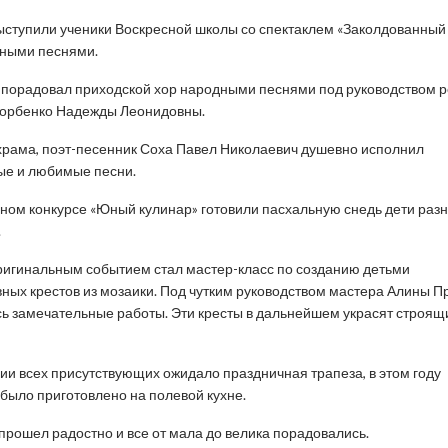
ступили ученики Воскресной школы со спектаклем «Заколдованный
ьными песнями.
порадовал приходской хор народными песнями под руководством р
Горбенко Надежды Леонидовны.
рама, поэт-песенник Соха Павел Николаевич душевно исполнил
ые и любимые песни.
ном конкурсе «Юный кулинар» готовили пасхальную снедь дети раз
.
игинальным событием стал мастер-класс по созданию детьми
ных крестов из мозаики. Под чутким руководством мастера Алины П
ь замечательные работы. Эти кресты в дальнейшем украсят строящ
ии всех присутствующих ожидало праздничная трапеза, в этом году
было приготовлено на полевой кухне.
прошел радостно и все от мала до велика порадовались.