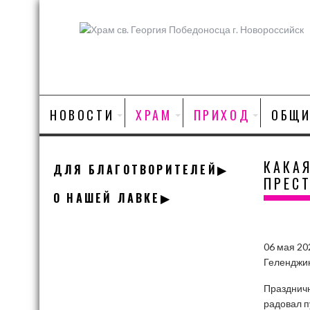
Skip
to
content
НОВОСТИ
ХРАМ
ПРИХОД
ОБЩИ
КАКА
ДЛЯ БЛАГОТВОРИТЕЛЕЙ▶
ПРЕС
О НАШЕЙ ЛАВКЕ▶
06 мая 20
Геленджик
Праздничн
радовал п