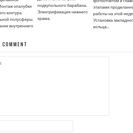
фотоотчётом и гла
подкупольного барабана.
Монтаж опалубки
этапами проделанн
Электрификация нижнего
его контура
работы на этой неде
храма.
ьной полусферы.
Установка закладно
ние внутреннего
кольца...
A COMMENT