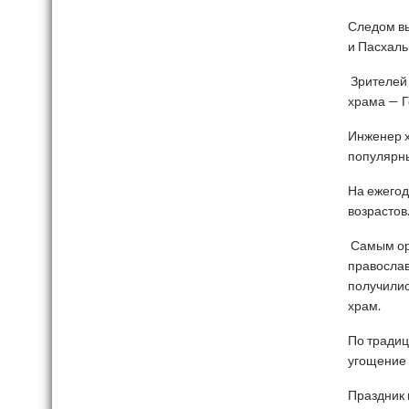
Следом вы
и Пасхал
Зрителей 
храма — 
Инженер х
популярн
На ежегод
возрастов
Самым ор
православ
получилис
храм.
По традиц
угощение 
Праздник 