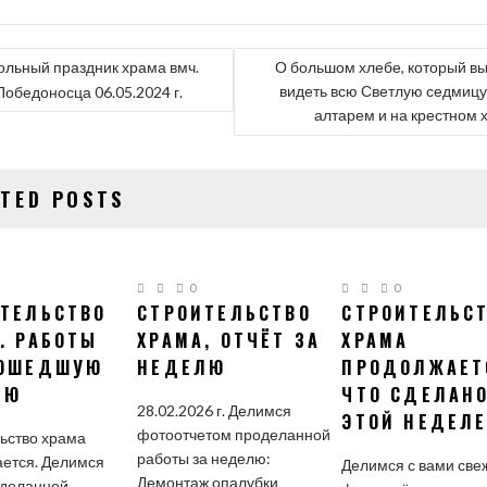
ГАЦИЯ
ольный праздник храма вмч.
О большом хлебе, который вы
видеть всю Светлую седмицу
Победоносца 06.05.2024 г.
алтарем и на крестном 
СЯМ
ATED POSTS
0
0
ТЕЛЬСТВО
СТРОИТЕЛЬСТВО
СТРОИТЕЛЬС
. РАБОТЫ
ХРАМА, ОТЧЁТ ЗА
ХРАМА
РОШЕДШУЮ
НЕДЕЛЮ
ПРОДОЛЖАЕТ
ЛЮ
ЧТО СДЕЛАНО
28.02.2026 г. Делимся
ЭТОЙ НЕДЕЛ
фотоотчетом проделанной
ьство храма
работы за неделю:
ется. Делимся
Делимся с вами св
Демонтаж опалубки
оделанной