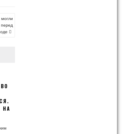
 могли
 перед
ходе
ТВО
СЯ.
 НА
Е
ежим