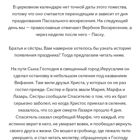
В церковном календаре нет точной даты этого тожества,
потому что оно считается переходящим и зависит от дня
празднования Пасхального воскресения. На следующий
день мы — православные отмечают Вербное Воскресение, а
через неделю после него – Пасху.
Братья и сёстры, Вам наверное хотелось бы узнать историю
появления праздника? Тогда предлагаем читать ниже.
На пути Сына Господня в священный город Иерусалим он
сделал остановку в небольшом селении под названием
Вифания. Там жили друзья Христа, у которых он не раз
гостил прежде. Сестер и брата звали Мария, Марфа и
Лазарь. Сестры сообщали Спасителю о том, что их брат
серьезно заболел, но когда Христос приехал в селение,
оказалось, что со дня смерти Лазаря прошло 4 дня.
Спаситель сказал скорбящей Марфе, что каждый, кто
истинно верит в него, не умирает вовек, и пообещал вернуть
своего друга к жизни. Он вошел в гробницу, где лежало тело
умершего, и стал читать молитву, обращенную к Господу