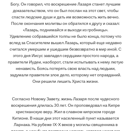
Богу. Он говорил, что воскрешение Лазаря станет лучшим
доказательством, что он был послан на этот свет, чтобы
спасти людские души и дать им возможность жить вечно.
После окончания молитвы он обратился к другу и сказал:
«Лазарь, поднимайся и выходи из гробницы».
Удивлению собравшейся толпы не было конца, потому что
вслед за Спасителем вышел Лазарь, который еще недавно
считался умершим и ушедшим безвозвратно в мир иной. С
этого дня Иисус завладел сердцами простого народа, а
правители Иудеи, наоборот, стали испытывать к нему лютую
ненависть. Боясь потерять свою власть над людьми,
задумали правители злое дело, которому нет оправданий.
Они решили лишить Христа жизни.
Согласно Новому Завету, жизнь Лазаря после чудесного
воскрешения длилась 30 лет. Он проповедовал на Кипре
христианскую веру. Жил в славном кипрском городе
Китионе. В наши дни этот населенный пункт называется
Ларнака. На рубеже IX-X веков у могилы священника в
память о нем была построена церковь, которая носит его