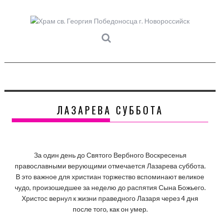
Skip
to
content
ЛАЗАРЕВА СУББОТА
За один день до Святого Вербного Воскресенья
православными верующими отмечается Лазарева суббота.
В это важное для христиан торжество вспоминают великое
чудо, произошедшее за неделю до распятия Сына Божьего.
Христос вернул к жизни праведного Лазаря через 4 дня
после того, как он умер.