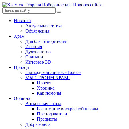
Skip
to
content
Новости
Актуальная статья
Объявления
Храм
Для благотворителей
История
Духовенство
Святыни
Интерьер 3D
Приход
Приходской листок «Голос»
МЫ СТРОИМ ХРАМ!
Проект
Хроника
Как помочь!
Община
Воскресная школа
Расписание воскресной школы
Преподаватели
Предметы
Добрые дела