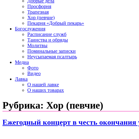
Добрые дела
Просфорня
Трапезная
Хор (певчие)
Пекарня «Добрый пекарь»
Богослужения
Расписание служб
Таинства и обряды
Молитвы
Поминальные записки
Неусыпаемая псалтырь
Медиа
Фото
Видео
Лавка
О нашей лавке
О наших товарах
Рубрика:
Хор (певчие)
Ежегодный концерт в честь окончания 