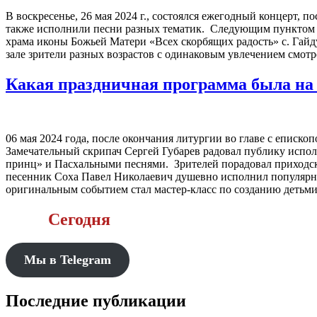
В воскресенье, 26 мая 2024 г., состоялся ежегодный концерт
также исполнили песни разных тематик. Следующим пунктом 
храма иконы Божьей Матери «Всех скорбящих радость» с. Гайд
зале зрители разных возрастов с одинаковым увлечением смот
Какая праздничная программа была на 
06 мая 2024 года, после окончания литургии во главе с епис
Замечательный скрипач Сергей Губарев радовал публику исп
принц» и Пасхальными песнями. Зрителей порадовал приходс
песенник Соха Павел Николаевич душевно исполнил популярн
оригинальным событием стал мастер-класс по созданию деть
Сегодня
Мы в Telegram
Последние публикации