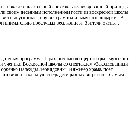
олы показали пасхальный спектакль «Заколдованный принц», а
али своим песенным исполнением гости из воскресной школы
равил выпускников, вручил грамоты и памятные подарки. В
 Он внимательно прослушал весь концерт. Зрители очень…
раздничная программа. Праздничный концерт открыл музыкант.
ли ученики Воскресной школы со спектаклем «Заколдованный
 Горбенко Надежды Леонидовны. Инженер храма, поэт-
готовили пасхальную снедь дети разных возрастов. Самым