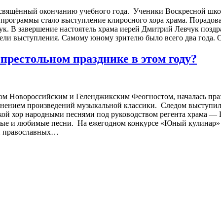
, посвящённый окончанию учебного года. Ученики Воскресной шк
программы стало выступление клиросного хора храма. Порадов
ук. В завершение настоятель храма иерей Дмитрий Левчук позд
рели выступления. Самому юному зрителю было всего два года.
престольном празднике в этом году?
копом Новороссийским и Геленджикским Феогностом, началась п
олнением произведений музыкальной классики. Следом выступи
кой хор народными песнями под руководством регента храма —
ые и любимые песни. На ежегодном конкурсе «Юный кулинар» 
ми православных…