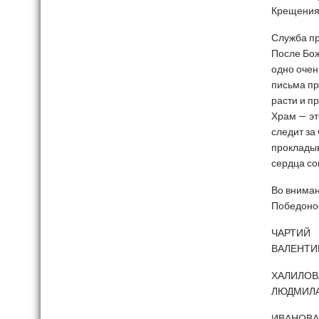
Крещения
Служба пр
После Бож
одно очен
письма пр
расти и п
Храм — эт
следит за 
прокладыв
сердца со
Во вниман
Победонос
ЧАРТИЙ
ВАЛЕНТИ
ХАЛИЛОВ
ЛЮДМИЛА
ИВАНОВ