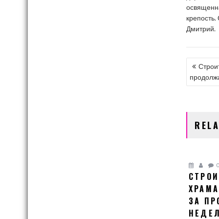
освященна
крепость.
Дмитрий.
НАВИ
Строи
продолж
ПО
ЗАПИ
REL
СТРОИ
ХРАМА
ЗА П
НЕДЕ