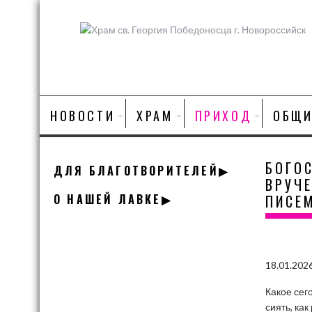
Skip
to
content
НОВОСТИ
ХРАМ
ПРИХОД
ОБЩИ
БОГО
ДЛЯ БЛАГОТВОРИТЕЛЕЙ▶
ВРУЧ
О НАШЕЙ ЛАВКЕ▶
ПИСЕ
18.01.202
Какое сег
сиять, ка