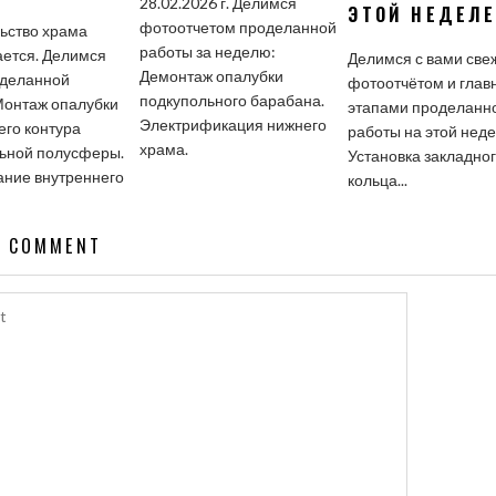
28.02.2026 г. Делимся
ЭТОЙ НЕДЕЛ
фотоотчетом проделанной
ьство храма
работы за неделю:
ется. Делимся
Делимся с вами св
Демонтаж опалубки
оделанной
фотоотчётом и гла
подкупольного барабана.
Монтаж опалубки
этапами проделанн
Электрификация нижнего
его контура
работы на этой неде
храма.
ьной полусферы.
Установка закладно
ние внутреннего
кольца...
A COMMENT