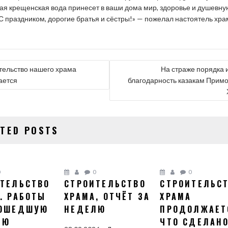
я крещенская вода принесет в ваши дома мир, здоровье и душевну
 С праздником, дорогие братья и сёстры!» — пожелал настоятель хра
ГАЦИЯ
тельство нашего храма
На страже порядка 
ается
благодарность казакам Примо
СЯМ
ATED POSTS
0
0
0
ТЕЛЬСТВО
СТРОИТЕЛЬСТВО
СТРОИТЕЛЬС
. РАБОТЫ
ХРАМА, ОТЧЁТ ЗА
ХРАМА
РОШЕДШУЮ
НЕДЕЛЮ
ПРОДОЛЖАЕТ
ЛЮ
ЧТО СДЕЛАНО