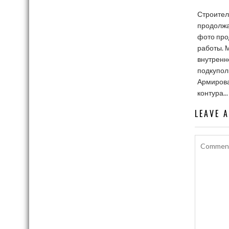
Строител
продолжа
фото пр
работы. 
внутренн
подкупол
Армирова
контура...
LEAVE 