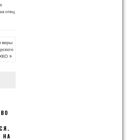
ю
ма отец
и веры:
рского
ХКО
ТВО
СЯ.
 НА