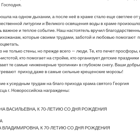
 Господня.
ошла на одном дыхании, а после неё в храме стало еще светлее от 
ественной литургии и Великого освящения воды в храме произошл
ь важное и теплое событие. Наш настоятель вручил благодарственн
ихожанам, которые своими трудами, заботой и любовью помогают 
роцветать.
о не только стены, но прежде всего — люди. Те, кто печет просфоры, 
чистотой, кто помогает на стройке, кто организует детские праздники
ает те самые «инженерные тропинки» в глубоком снегу. Ваши добр
гревают приход даже в самые сильные крещенские морозы!
ие к усердным трудам на благо прихода храма святого Георгия
ца г. Новороссийска награждены:
НА ВАСИЛЬЕВНА, К 70-ЛЕТИЮ СО ДНЯ РОЖДЕНИЯ
А
 ВЛАДИМИРОВНА, К 70-ЛЕТИЮ СО ДНЯ РОЖДЕНИЯ
А