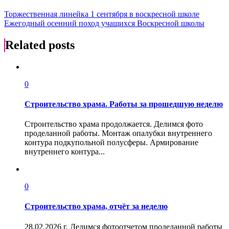
Навигация
Торжественная линейка 1 сентября в воскресной школе
Ежегодный осенний поход учащихся Воскресной школы
по
записям
Related posts
0
Строительство храма. Работы за прошедшую неделю
Строительство храма продолжается. Делимся фото
проделанной работы. Монтаж опалубки внутреннего
контура подкупольной полусферы. Армирование
внутреннего контура...
0
Строительство храма, отчёт за неделю
28.02.2026 г. Делимся фотоотчетом проделанной работы