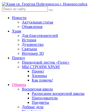
Skip
to
content
Новости
Актуальная статья
Объявления
Храм
Для благотворителей
История
Духовенство
Святыни
Интерьер 3D
Приход
Приходской листок «Голос»
МЫ СТРОИМ ХРАМ!
Проект
Хроника
Как помочь!
Община
Воскресная школа
Расписание воскресной школы
Преподаватели
Предметы
Добрые дела