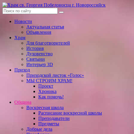
Skip
to
content
Новости
Актуальная статья
Объявления
Храм
Для благотворителей
История
Духовенство
Святыни
Интерьер 3D
Приход
Приходской листок «Голос»
МЫ СТРОИМ ХРАМ!
Проект
Хроника
Как помочь!
Община
Воскресная школа
Расписание воскресной школы
Преподаватели
Предметы
Добрые дела