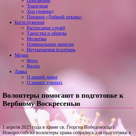
Просфорня
Трапезная
Хор (певчие)
Пекарня «Добрый пекарь»
Богослужения
Расписание служб
Таинства и обряды
Молитвы
Поминальные записки
Неусыпаемая псалтырь
Медиа
Фото
Видео
Лавка
О нашей лавке
О наших товарах
Волонтеры помогают в подготовке к
Вербному Воскресенью
1 апреля 2025 года в храме св. Георгия Победоносца г.
Новороссийска волонтеры храма собрались для подготовки к