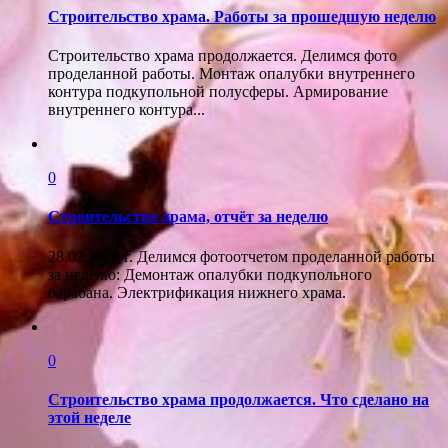
Строительство храма. Работы за прошедшую неделю
Строительство храма продолжается. Делимся фото
проделанной работы. Монтаж опалубки внутреннего
контура подкупольной полусферы. Армирование
внутреннего контура...
0
Строительство храма, отчёт за неделю
28.02.2026 г. Делимся фотоотчетом проделанной работы
за неделю: Демонтаж опалубки подкупольного
барабана. Электрификация нижнего храма.
0
Строительство храма продолжается. Что сделано на
этой неделе