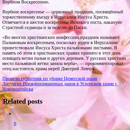
Вербном Воскресению.
Вербное воскресенье — церковный праздник, посвящённый
торжественному въезду в Иерусалим Иисуса Христа.
Отмечается в шестое воскресенье Великого поста, накануне
Страстной седмицы и за неделю до Пасхи.
«Во многих христианских конфессиях праздник называют
Пальмовым воскресеньем, поскольку иудеи в Иерусалиме
приветствовали Иисуса Христа пальмовыми листьями. В
память об этом в христианских храмах принято в этот день
освящать ветви пальм и других деревьев. У русских христиан
место пальмовой ветви заняла верба», — прокомментировал
отец-настоятель храма иерей Дмитрий Левчук.
Навигация
Провели субботник по уборке Цемесской рощи
Литургия Преждеосвященных даров в Успенском храме г.
по
Новороссийска
записям
Related posts
0