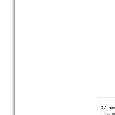
НАВИ
Лекци
и писате