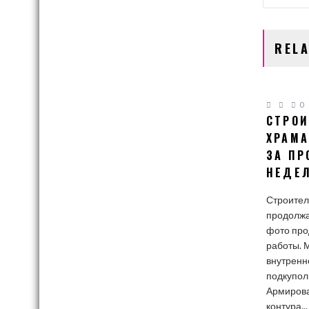
ПО
ЗАПИ
REL
0
СТРОИ
ХРАМА
ЗА П
НЕДЕ
Строител
продолжа
фото пр
работы. 
внутренн
подкупол
Армирова
контура...