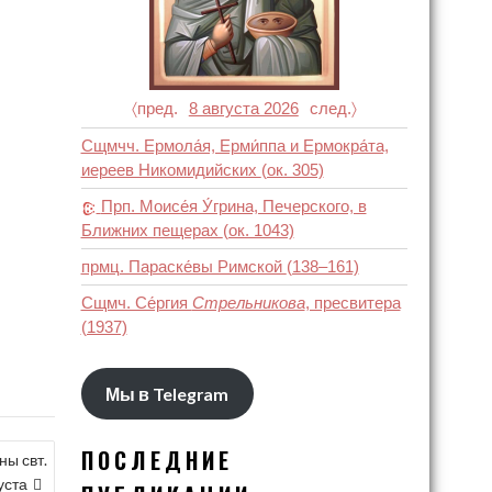
〈пред.
8 августа 2026
след.〉
Сщмчч. Ермола́я, Ерми́ппа и Ермокра́та,
иереев Никомидийских
(ок. 305)
Прп. Моисе́я У́грина, Печерского, в
Ближних пещерах
(ок. 1043)
прмц. Параске́вы Римской
(138–161)
Сщмч. Се́ргия
Стрельникова
, пресвитера
(1937)
Мы в Telegram
ПОСЛЕДНИЕ
ы свт.
уста