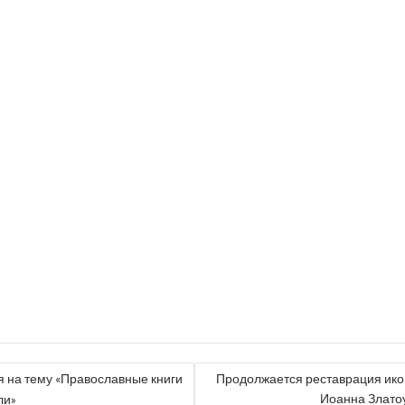
ГАЦИЯ
я на тему «Православные книги
Продолжается реставрация икон
Иоанна Злато
ли»