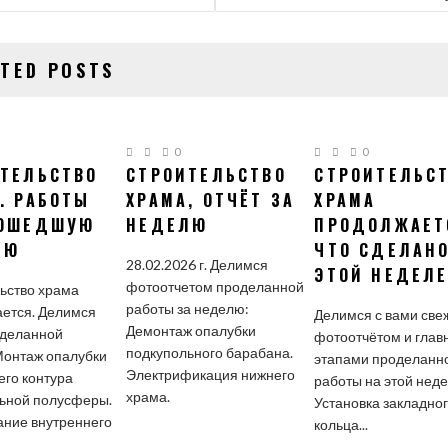
СЯМ
ATED POSTS
0
0
ТЕЛЬСТВО
СТРОИТЕЛЬСТВО
СТРОИТЕЛЬС
. РАБОТЫ
ХРАМА, ОТЧЁТ ЗА
ХРАМА
РОШЕДШУЮ
НЕДЕЛЮ
ПРОДОЛЖАЕТ
ЛЮ
ЧТО СДЕЛАНО
28.02.2026 г. Делимся
ЭТОЙ НЕДЕЛ
фотоотчетом проделанной
ьство храма
работы за неделю:
ется. Делимся
Делимся с вами св
Демонтаж опалубки
оделанной
фотоотчётом и гла
подкупольного барабана.
Монтаж опалубки
этапами проделанн
Электрификация нижнего
его контура
работы на этой неде
храма.
ьной полусферы.
Установка закладно
ние внутреннего
кольца...