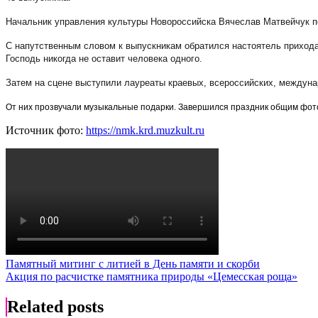
Начальник управления культуры Новороссийска Вячеслав Матвейчук п
С напутственным словом к выпускникам обратился настоятель прихода 
Господь никогда не оставит человека одного.
Затем на сцене выступили лауреаты краевых, всероссийских, междуна
От них прозвучали музыкальные подарки. Завершился праздник общим фото
Источник фото:
https://nmk.krd.muzkult.ru
Навигация
Памятный митинг с литией в День памяти и скорби
Акция по расчистке памятника природы «Цемесская роща»
по
записям
Related posts