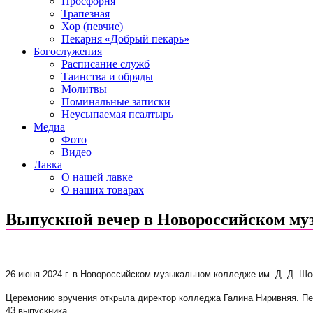
Просфорня
Трапезная
Хор (певчие)
Пекарня «Добрый пекарь»
Богослужения
Расписание служб
Таинства и обряды
Молитвы
Поминальные записки
Неусыпаемая псалтырь
Медиа
Фото
Видео
Лавка
О нашей лавке
О наших товарах
Выпускной вечер в Новороссийском му
26 июня 2024 г. в Новороссийском музыкальном колледже им. Д. Д. Шо
Церемонию вручения открыла директор колледжа Галина Ниривняя. Пе
43 выпускника.