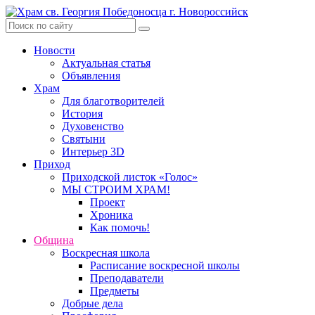
Skip
to
content
Новости
Актуальная статья
Объявления
Храм
Для благотворителей
История
Духовенство
Святыни
Интерьер 3D
Приход
Приходской листок «Голос»
МЫ СТРОИМ ХРАМ!
Проект
Хроника
Как помочь!
Община
Воскресная школа
Расписание воскресной школы
Преподаватели
Предметы
Добрые дела