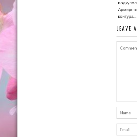
подкупол
Армирова
контура...
LEAVE 