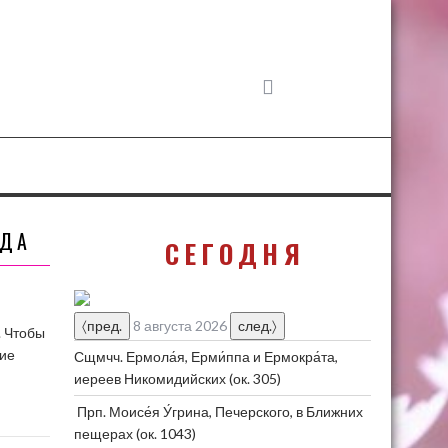
ОДА
СЕГОДНЯ
〈пред.
8 августа 2026
след.〉
. Чтобы
ние
Сщмчч. Ермола́я, Ерми́ппа и Ермокра́та,
иереев Никомидийских
(ок. 305)
Прп. Моисе́я У́грина, Печерского, в Ближних
пещерах
(ок. 1043)