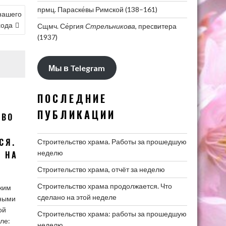
прмц. Параске́вы Римской
(138–161)
нашего
хода
Сщмч. Се́ргия
Стрельникова
, пресвитера
(1937)
Мы в Telegram
ПОСЛЕДНИЕ
ПУБЛИКАЦИИ
ТВО
СЯ.
Строительство храма. Работы за прошедшую
неделю
 НА
Е
Строительство храма, отчёт за неделю
Строительство храма продолжается. Что
ежим
сделано на этой неделе
вными
ой
Строительство храма: работы за прошедшую
ле:
неделю