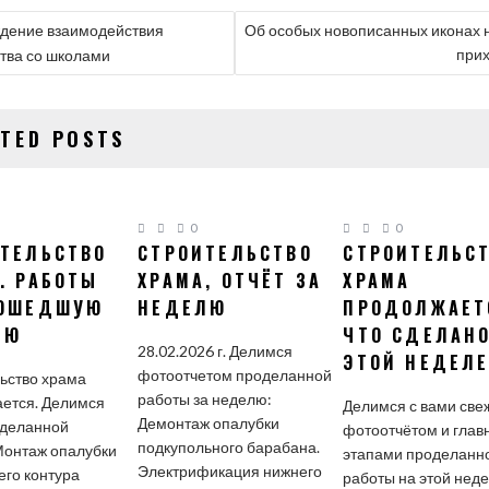
ГАЦИЯ
дение взаимодействия
Об особых новописанных иконах 
при
тва со школами
СЯМ
ATED POSTS
0
0
ТЕЛЬСТВО
СТРОИТЕЛЬСТВО
СТРОИТЕЛЬС
. РАБОТЫ
ХРАМА, ОТЧЁТ ЗА
ХРАМА
РОШЕДШУЮ
НЕДЕЛЮ
ПРОДОЛЖАЕТ
ЛЮ
ЧТО СДЕЛАНО
28.02.2026 г. Делимся
ЭТОЙ НЕДЕЛ
фотоотчетом проделанной
ьство храма
работы за неделю:
ется. Делимся
Делимся с вами св
Демонтаж опалубки
оделанной
фотоотчётом и гла
подкупольного барабана.
Монтаж опалубки
этапами проделанн
Электрификация нижнего
его контура
работы на этой неде