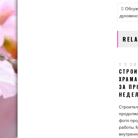
НАВИ
Обсуж
ПО
духовенс
ЗАПИ
REL
0
СТРОИ
ХРАМА
ЗА П
НЕДЕ
Строител
продолжа
фото пр
работы. 
внутренн