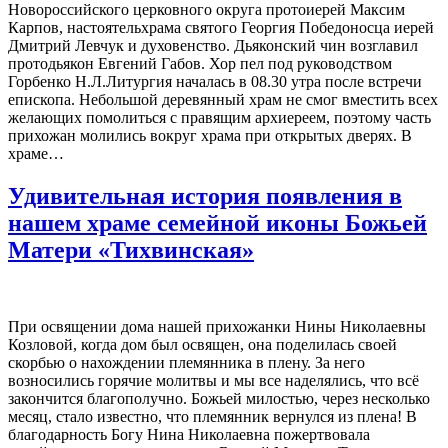
Новороссийского церковного округа протоиерей Максим
Карпов, настоятельхрама святого Георгия Победоносца иерей
Дмитрий Левчук и духовенство. Дьяконский чин возглавил
протодьякон Евгений Габов. Хор пел под руководством
Горбенко Н.Л.Литургия началась в 08.30 утра после встречи
епископа. Небольшой деревянный храм не смог вместить всех
желающих помолиться с правящим архиереем, поэтому часть
прихожан молились вокруг храма при открытых дверях. В
храме…
Удивительная история появления в
нашем храме семейной иконы Божьей
Матери «Тихвинская»
При освящении дома нашей прихожанки Нины Николаевны
Козловой, когда дом был освящен, она поделилась своей
скорбью о нахождении племянника в плену. За него
возносились горячие молитвы и мы все наделялись, что всё
закончится благополучно. Божьей милостью, через несколько
месяц, стало известно, что племянник вернулся из плена! В
благодарность Богу Нина Николаевна пожертвовала