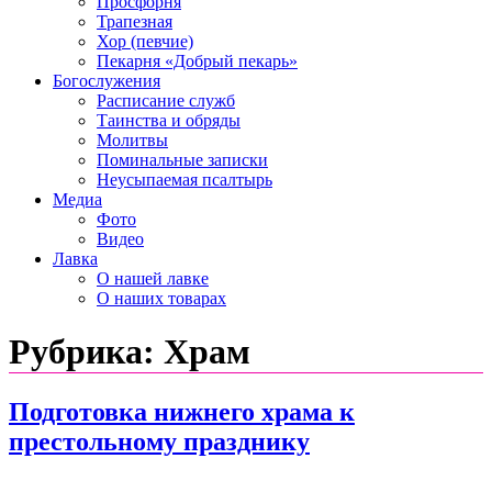
Просфорня
Трапезная
Хор (певчие)
Пекарня «Добрый пекарь»
Богослужения
Расписание служб
Таинства и обряды
Молитвы
Поминальные записки
Неусыпаемая псалтырь
Медиа
Фото
Видео
Лавка
О нашей лавке
О наших товарах
Рубрика:
Храм
Подготовка нижнего храма к
престольному празднику