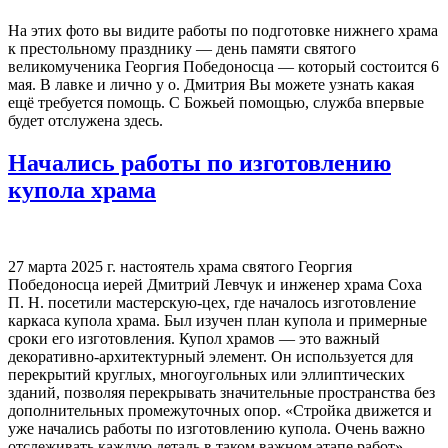
На этих фото вы видите работы по подготовке нижнего храма
к престольному празднику — день памяти святого
великомученика Георгия Победоносца — который состоится 6
мая. В лавке и лично у о. Дмитрия Вы можете узнать какая
ещё требуется помощь. С Божьей помощью, служба впервые
будет отслужена здесь.
Начались работы по изготовлению
купола храма
27 марта 2025 г. настоятель храма святого Георгия
Победоносца иерей Дмитрий Левчук и инженер храма Соха
П. Н. посетили мастерскую-цех, где началось изготовление
каркаса купола храма. Был изучен план купола и примерные
сроки его изготовления. Купол храмов — это важный
декоративно-архитектурный элемент. Он используется для
перекрытий круглых, многоугольных или эллиптических
зданий, позволяя перекрывать значительные пространства без
дополнительных промежуточных опор. «Стройка движется и
уже начались работы по изготовлению купола. Очень важно
отслеживать каждую деталь в таком важном этапе работ», —