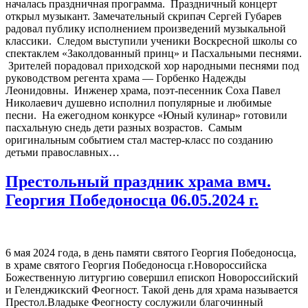
началась праздничная программа. Праздничный концерт
открыл музыкант. Замечательный скрипач Сергей Губарев
радовал публику исполнением произведений музыкальной
классики. Следом выступили ученики Воскресной школы со
спектаклем «Заколдованный принц» и Пасхальными песнями.
Зрителей порадовал приходской хор народными песнями под
руководством регента храма — Горбенко Надежды
Леонидовны. Инженер храма, поэт-песенник Соха Павел
Николаевич душевно исполнил популярные и любимые
песни. На ежегодном конкурсе «Юный кулинар» готовили
пасхальную снедь дети разных возрастов. Самым
оригинальным событием стал мастер-класс по созданию
детьми православных…
Престольный праздник храма вмч.
Георгия Победоносца 06.05.2024 г.
6 мая 2024 года, в день памяти святого Георгия Победоносца,
в храме святого Георгия Победоносца г.Новороссийска
Божественную литургию совершил епископ Новороссийский
и Геленджикский Феогност. Такой день для храма называется
Престол.Владыке Феогносту сослужили благочинный