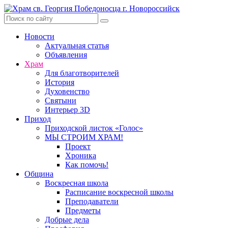
Skip
to
content
Новости
Актуальная статья
Объявления
Храм
Для благотворителей
История
Духовенство
Святыни
Интерьер 3D
Приход
Приходской листок «Голос»
МЫ СТРОИМ ХРАМ!
Проект
Хроника
Как помочь!
Община
Воскресная школа
Расписание воскресной школы
Преподаватели
Предметы
Добрые дела