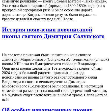
семейную реликвию — икону Божьей Матери «Тихвинская».
Эта икона была старинной (примерно 1800-1850х годов) и в
прекрасной серебряной ризе и была особенно дорога
дарительнице. Когда мы сняли ризу, то были поражены
красоте деталей и сюжету под ней. После…
История появления новописаной
иконы святого Димитрия Солунского
На средства прихожан была написана икона святого
Димитрия Мироточивого (Солунского), точная копия (список)
иконы XIII века из Дмитриевского собора г. Владимира.
Оригинал иконы хранится в Третьяковской галерее. 04 мая
2024 года к большой радости прихожан прихода
новописанные иконы святого равноапостольного князя
Владимира и святого великомученика Димитрия
Мироточивого (Солунского) были освящены. В настоящий
момент они размещены на южной стене деревянной часовни,
а в будущем будут расположены в новом храме. Слава Богу за
всё!
Об особых новописанных иконах