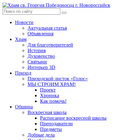
Skip
to
content
Новости
Актуальная статья
Объявления
Храм
Для благотворителей
История
Духовенство
Святыни
Интерьер 3D
Приход
Приходской листок «Голос»
МЫ СТРОИМ ХРАМ!
Проект
Хроника
Как помочь!
Община
Воскресная школа
Расписание воскресной школы
Преподаватели
Предметы
Добрые дела