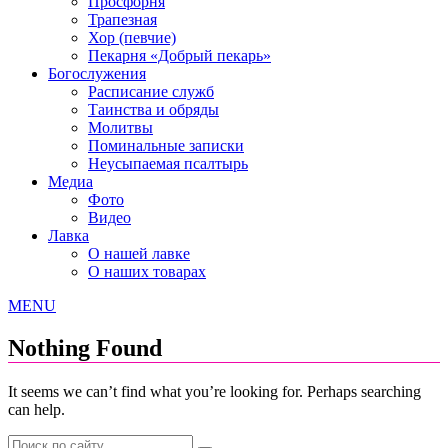
Просфорня
Трапезная
Хор (певчие)
Пекарня «Добрый пекарь»
Богослужения
Расписание служб
Таинства и обряды
Молитвы
Поминальные записки
Неусыпаемая псалтырь
Медиа
Фото
Видео
Лавка
О нашей лавке
О наших товарах
MENU
Nothing Found
It seems we can’t find what you’re looking for. Perhaps searching
can help.