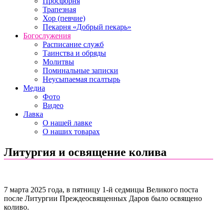
Просфорня
Трапезная
Хор (певчие)
Пекарня «Добрый пекарь»
Богослужения
Расписание служб
Таинства и обряды
Молитвы
Поминальные записки
Неусыпаемая псалтырь
Медиа
Фото
Видео
Лавка
О нашей лавке
О наших товарах
Литургия и освящение колива
7 марта 2025 года, в пятницу 1-й седмицы Великого поста
после Литургии Преждеосвященных Даров было освящено
коливо.