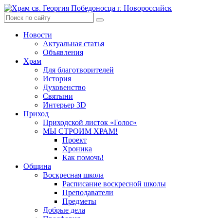
Skip
to
content
Новости
Актуальная статья
Объявления
Храм
Для благотворителей
История
Духовенство
Святыни
Интерьер 3D
Приход
Приходской листок «Голос»
МЫ СТРОИМ ХРАМ!
Проект
Хроника
Как помочь!
Община
Воскресная школа
Расписание воскресной школы
Преподаватели
Предметы
Добрые дела