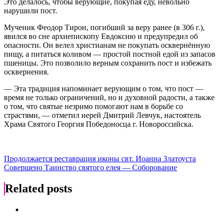
Это делалось, чтобы верующие, покупая еду, невольно
нарушили пост.
Мученик Феодор Тирон, погибший за веру ранее (в 306 г.),
явился во сне архиепископу Евдоксию и предупредил об
опасности. Он велел христианам не покупать осквернённую
пищу, а питаться коливом — простой постной едой из запасов
пшеницы. Это позволило верным сохранить пост и избежать
осквернения.
— Эта традиция напоминает верующим о том, что пост —
время не только ограничений, но и духовной радости, а также
о том, что святые незримо помогают нам в борьбе со
страстями, — отметил иерей Дмитрий Левчук, настоятель
Храма Святого Георгия Победоносца г. Новороссийска.
Навигация
Продолжается реставрация иконы свт. Иоанна Златоуста
Совершено Таинство святого елея — Соборование
по
записям
Related posts