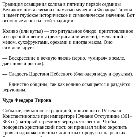
Традиция освящения колива в пятницу первой седмицы
Великого поста связана с памятью мученика Феодора Тирона
и имеет глубокое историческое и символическое значение. Вот
основные аспекты этой традиции:
Коливо (или кутья) — это ритуальное блюдо, приготовленное
из варёной пшеницы (реже риса или ячменя), смешанной с
мёдом, сухофруктами, орехами и иногда маком. Оно
символизирует:
— Воскресение и вечную жизнь (зерно, «умирая» в земле,
даёт новый росток).
— Сладость Царствия Небесного (благодаря мёду и фруктам).
— Единство общины, так как коливо освящается и раздаётся
верующим.
Чудо Феодора Тирона
Событие, связанное с традицией, произошло в IV веке в
Константинополе при императоре Юлиане Отступнике (361–
363 гг.), который стремился вернуть язычество. Чтобы
подорвать христианский пост, он приказал тайно окропить
кровью идоложертвенных животных продукты на рынках.