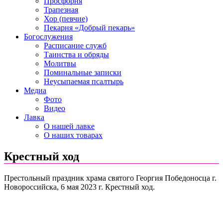
Просфорня
Трапезная
Хор (певчие)
Пекарня «Добрый пекарь»
Богослужения
Расписание служб
Таинства и обряды
Молитвы
Поминальные записки
Неусыпаемая псалтырь
Медиа
Фото
Видео
Лавка
О нашей лавке
О наших товарах
Крестный ход
Престольный праздник храма святого Георгия Победоносца г.
Новороссийска, 6 мая 2023 г. Крестный ход.