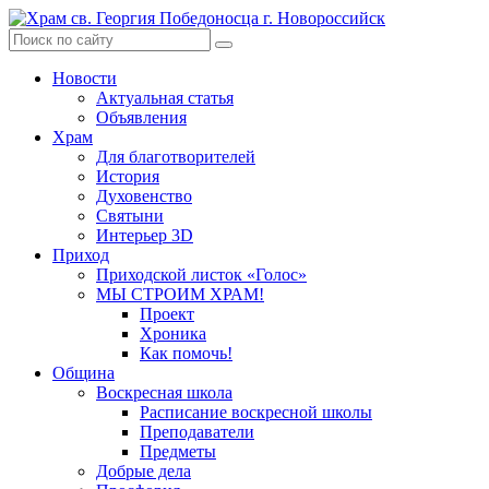
Skip
to
content
Новости
Актуальная статья
Объявления
Храм
Для благотворителей
История
Духовенство
Святыни
Интерьер 3D
Приход
Приходской листок «Голос»
МЫ СТРОИМ ХРАМ!
Проект
Хроника
Как помочь!
Община
Воскресная школа
Расписание воскресной школы
Преподаватели
Предметы
Добрые дела