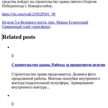
средства пойдут на строительство храма святого Георгия
Победоносца г. Новороссийск.
https://vk.com/wall-219529591_39
Навигация
Неделя 5-я Великого поста, прп. Марии Египетской
Священный хлеб «просфора»
по
записям
Related posts
0
Строительство храма. Работы за прошедшую неделю
Строительство храма продолжается. Делимся фото
проделанной работы. Монтаж опалубки внутреннего
контура подкупольной полусферы. Армирование
внутреннего контура...
0