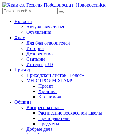
Skip
to
content
Новости
Актуальная статья
Объявления
Храм
Для благотворителей
История
Духовенство
Святыни
Интерьер 3D
Приход
Приходской листок «Голос»
МЫ СТРОИМ ХРАМ!
Проект
Хроника
Как помочь!
Община
Воскресная школа
Расписание воскресной школы
Преподаватели
Предметы
Добрые дела